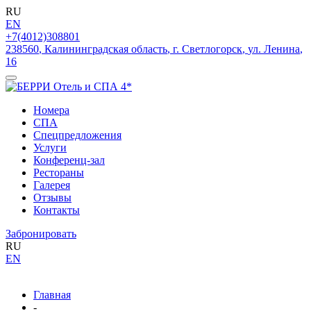
RU
EN
+7(4012)308801
238560
,
Калининградская область
,
г. Светлогорск
,
ул. Ленина
,
16
Номера
СПА
Спецпредложения
Услуги
Конференц-зал
Рестораны
Галерея
Отзывы
Контакты
Забронировать
RU
EN
Главная
-